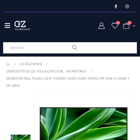
0
CATEGORÍAS
DISPOSITIVOS DE VISUALIZACION
,
MONITORES
MONITOR DELL PLANO 23.8″ P2425H 1920×1080 100HZ IPS USB-C HDMI Y
DP GRIS