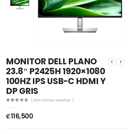
MONITOR DELL PLANO
23.8″ P2425H 1920×1080
100HZ IPS USB-C HDMI Y
DP GRIS
( Aún no hay reseñas. )
0
out of 5
₡
116,500