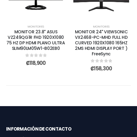
MONITORES
MONITORES
MONITOR 23.8" ASUS
MONITOR 24" VIEWSONIC
VZ249QG1R FHD 1920X1080
VX2468-PC-MHD FULL HD
75 HZ DP HDMI PLANO ULTRA
CURVED 1920X1080 165HZ
SLIM90LM05W1-B02EB0
2MS HDMI DISPLAY PORT )
FreeSync
0
out of 5
₡
118,900
0
out of 5
₡
158,300
INFORMACIÓN DE CONTACTO