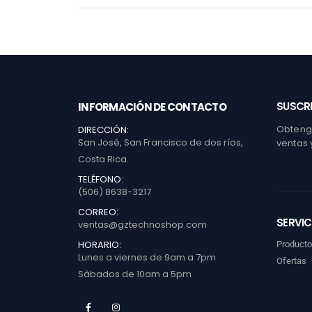
SUSCRI
INFORMACIÓN DE CONTACTO
Obtenga
DIRECCIÓN:
San José, San Francisco de dos ríos,
ventas 
Costa Rica.
TELÉFONO:
(506) 8638-3217
CORREO:
SERVIC
ventas@gztechnoshop.com
HORARIO:
Product
Lunes a viernes de 9am a 7pm
Ofertas
Sábados de 10am a 5pm