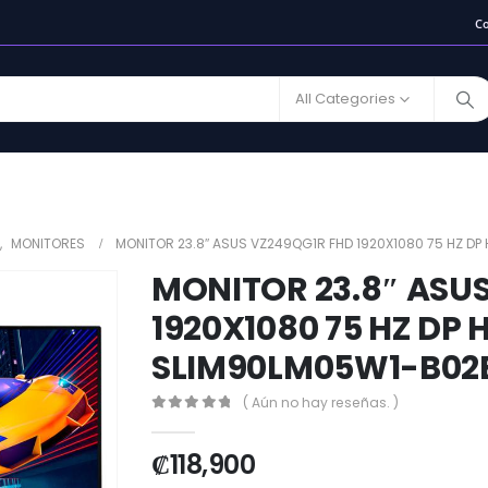
C
All Categories
,
MONITORES
MONITOR 23.8″ ASUS VZ249QG1R FHD 1920X1080 75 HZ DP
MONITOR 23.8″ ASU
1920X1080 75 HZ DP
SLIM90LM05W1-B02
( Aún no hay reseñas. )
0
out of 5
₡
118,900