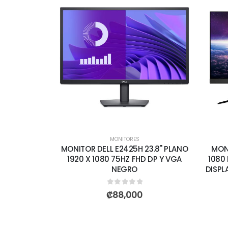
MONITORES
MONITOR DELL E2425H 23.8" PLANO
MONI
1920 X 1080 75HZ FHD DP Y VGA
1080 
NEGRO
DISPL
0
out of 5
₡
88,000