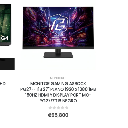
MONITORES
FHD
MONITOR GAMING ASROCK
I
PG27FFT1B 27" PLANO 1920 x 1080 1MS
180HZ HDMI Y DISPLAY PORT MO-
PG27FFT1B NEGRO
0
out of 5
₡
95,800