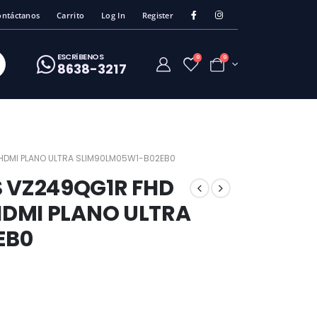
ontáctanos
Carrito
Log In
Register
ESCRíBENOS
0
0
8638-3217
 HDMI PLANO ULTRA SLIM90LM05W1-B02EB0
S VZ249QG1R FHD
 HDMI PLANO ULTRA
EB0