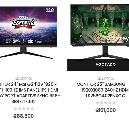
AGOTADO
MONITORES
MONITORES
TOR 24" MSI G2412V 1920 x
MONITOR 25" SAMSUNG 
FH 100HZ 1MS PANEL IPS HDMI
1920X1080 240HZ HDM
AY PORT ADAPTIVE SYNC 9S6-
LS25BG402ENXGO
3BB71T-002
0
out of 5
₡
161,000
0
out of 5
₡
88,500