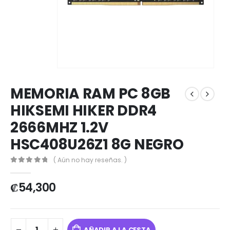
MEMORIA RAM PC 8GB
HIKSEMI HIKER DDR4
2666MHZ 1.2V
HSC408U26Z1 8G NEGRO
( Aún no hay reseñas. )
0
out of 5
₡
54,300
AÑADIR A LA CESTA