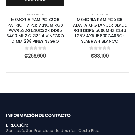
RAM LAPTOP
RAM LAPTOP
MEMORIA RAM PC 32GB
MEMORIA RAM PC 8GB
PATRIOT VIPER VENOM RGB
ADATA XPG LANCER BLADE
PVVR532G640C32K DDR5
RGB DDR5 5600MHZ CL46
6400 MHZ CL32 1.4 V NEGRO
1.25V AX5U5600C468G-
DIMM 288 PINES NEGRO
SLABRWH BLANCO
0
out of 5
0
out of 5
₡
269,600
₡
83,100
INFORMACIÓN DE CONTACTO
DIRECCIÓN:
San José, San Francisco de dos ríos, Costa Rica.