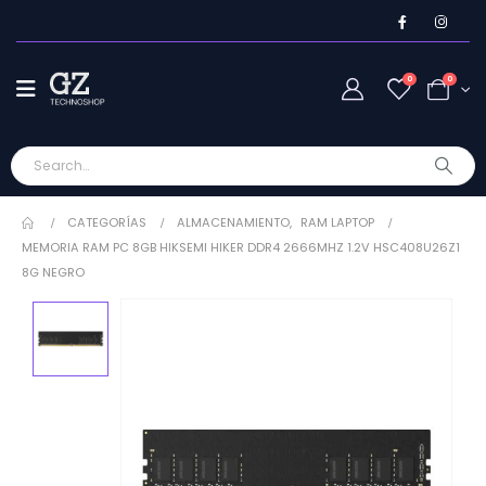
0
0
CATEGORÍAS
ALMACENAMIENTO
,
RAM LAPTOP
MEMORIA RAM PC 8GB HIKSEMI HIKER DDR4 2666MHZ 1.2V HSC408U26Z1
8G NEGRO