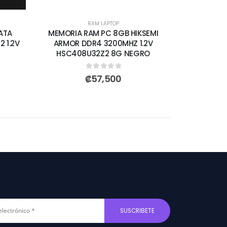
RAM LAPTOP
ATA
MEMORIA RAM PC 8GB HIKSEMI
 1.2V
ARMOR DDR4 3200MHZ 1.2V
HSC408U32Z2 8G NEGRO
0
out of 5
₡
57,500