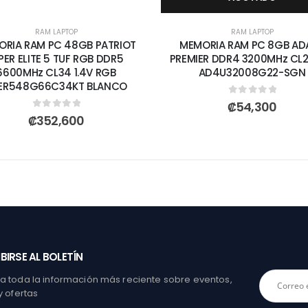
RAM LAPTOP
RAM LAPTOP
RIA RAM PC 48GB PATRIOT
MEMORIA RAM PC 8GB AD
PER ELITE 5 TUF RGB DDR5
PREMIER DDR4 3200MHz CL22
6600MHz CL34 1.4V RGB
AD4U32008G22-SGN
ER548G66C34KT BLANCO
0
out of 5
₡
54,300
0
out of 5
₡
352,600
BIRSE AL BOLETÍN
 toda la información más reciente sobre eventos,
y ofertas