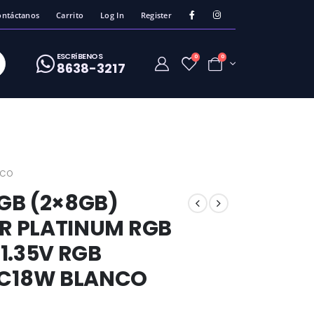
ontáctanos
Carrito
Log In
Register
ESCRíBENOS
0
0
8638-3217
NCO
GB (2×8GB)
R PLATINUM RGB
1.35V RGB
C18W BLANCO