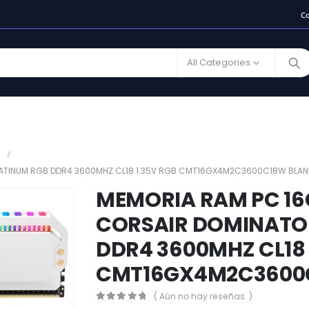
C
All Categories
LATINUM RGB DDR4 3600MHZ CL18 1.35V RGB CMT16GX4M2C3600C18W BLA
MEMORIA RAM PC 16
CORSAIR DOMINATO
DDR4 3600MHZ CL18 
CMT16GX4M2C3600
( Aún no hay reseñas. )
0
out of 5