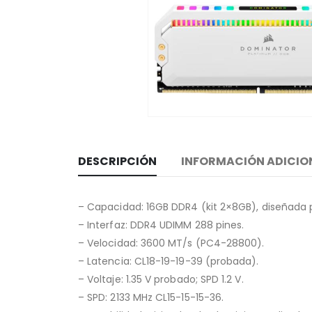
DESCRIPCIÓN
INFORMACIÓN ADICIO
– Capacidad: 16GB DDR4 (kit 2×8GB), diseñada 
– Interfaz: DDR4 UDIMM 288 pines.
– Velocidad: 3600 MT/s (PC4-28800).
– Latencia: CL18-19-19-39 (probada).
– Voltaje: 1.35 V probado; SPD 1.2 V.
– SPD: 2133 MHz CL15-15-15-36.