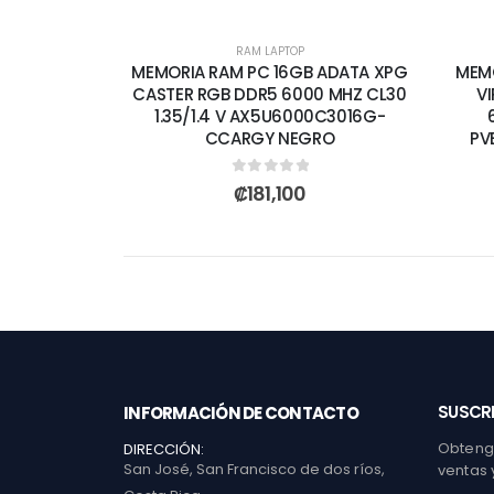
RAM LAPTOP
MEMORIA RAM PC 16GB ADATA XPG
MEMO
CASTER RGB DDR5 6000 MHZ CL30
VI
1.35/1.4 V AX5U6000C3016G-
CCARGY NEGRO
PV
0
out of 5
₡
181,100
SUSCRI
INFORMACIÓN DE CONTACTO
Obtenga
DIRECCIÓN:
San José, San Francisco de dos ríos,
ventas 