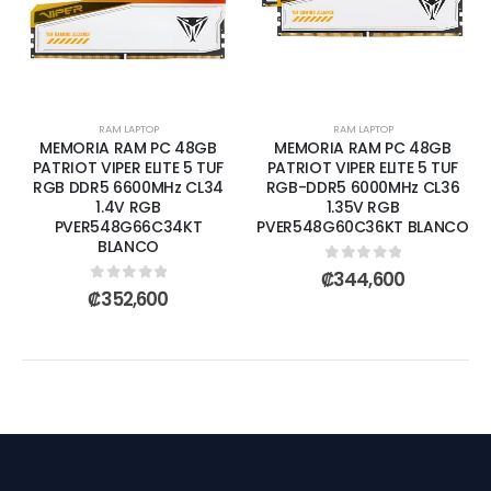
RAM LAPTOP
RAM LAPTOP
MEMORIA RAM PC 48GB
MEMORIA RAM PC 48GB
PATRIOT VIPER ELITE 5 TUF
PATRIOT VIPER ELITE 5 TUF
RGB DDR5 6600MHz CL34
RGB-DDR5 6000MHz CL36
1.4V RGB
1.35V RGB
PVER548G66C34KT
PVER548G60C36KT BLANCO
BLANCO
0
out of 5
₡
344,600
0
out of 5
₡
352,600