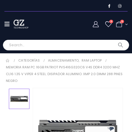
0
0
CATEGORÍAS
ALMACENAMIENTO
,
RAM LAPTOP
MEMORIA RAM PC 16GB PATRIOT PVS416G320C6 V4S DDR4 3200 MHZ
CL16 1.35 V VIPER 4 STEEL. DISIPADOR ALUMINIO. XMP 2.0 DIMM 288 PINES
NEGRO