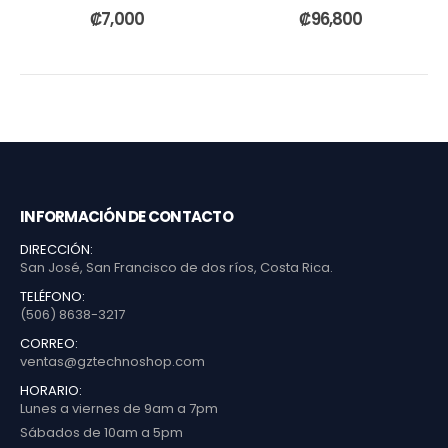
0
out of 5
0
out of 5
₡
7,000
₡
96,800
INFORMACIÓN DE CONTACTO
DIRECCIÓN:
San José, San Francisco de dos ríos, Costa Rica.
TELÉFONO:
(506) 8638-3217
CORREO:
ventas@gztechnoshop.com
HORARIO:
Lunes a viernes de 9am a 7pm
Sábados de 10am a 5pm