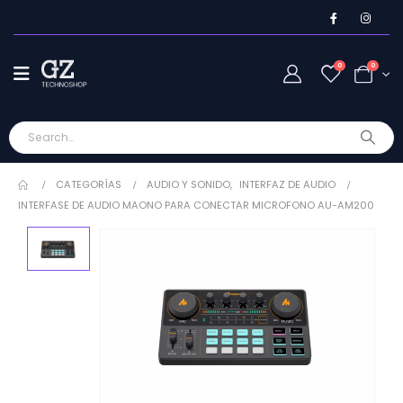
0
0
CATEGORÍAS
AUDIO Y SONIDO
,
INTERFAZ DE AUDIO
INTERFASE DE AUDIO MAONO PARA CONECTAR MICROFONO AU-AM200