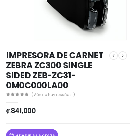
IMPRESORA DE CARNET
ZEBRA ZC300 SINGLE
SIDED ZEB-ZC31-
0M0C000LA00
( Aún no hay reseñas. )
0
out of 5
₡
841,000
AÑADIR A LA CESTA