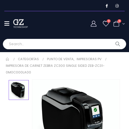
0
0
CATEGORÍAS
PUNTO DE VENTA
,
IMPRESORAS PV
IMPRESORA DE CARNET ZEBRA ZC300 SINGLE SIDED ZEB-ZC31-
0M0C000LA00