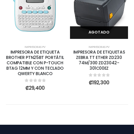
AGOTADO
IMPRESORAS PV
IMPRESORAS PV
IMPRESORA DE ETIQUETA
IMPRESORA DE ETIQUETAS
BROTHER PTN25BT PORTÁTIL
ZEBRA TT ETHER ZD230
COMPATIBLE CON P-TOUCH
74M/300 ZD23042-
BTAG 12MM Y CON TECLADO
301C00EZ
QWERTY BLANCO
0
out of 5
₡
192,300
0
out of 5
₡
29,400