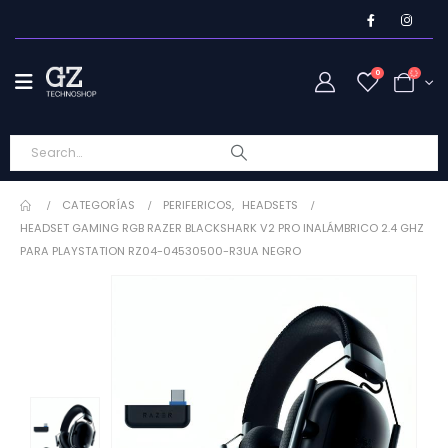
0
CATEGORÍAS
PERIFERICOS
,
HEADSETS
HEADSET GAMING RGB RAZER BLACKSHARK V2 PRO INALÁMBRICO 2.4 GHZ
PARA PLAYSTATION RZ04-04530500-R3UA NEGRO