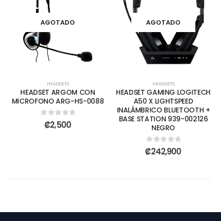
AGOTADO
AGOTADO
HEADSETS
HEADSETS
HEADSET ARGOM CON
HEADSET GAMING LOGITECH
MICROFONO ARG-HS-0088
A50 X LIGHTSPEED
INALÁMBRICO BLUETOOTH +
BASE STATION 939-002126
0
out of 5
₡
2,500
NEGRO
0
out of 5
₡
242,900