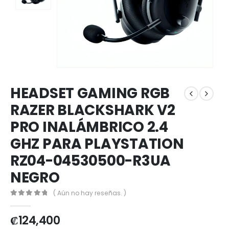
HEADSET GAMING RGB
RAZER BLACKSHARK V2
PRO INALÁMBRICO 2.4
GHZ PARA PLAYSTATION
RZ04-04530500-R3UA
NEGRO
( Aún no hay reseñas. )
0
out of 5
₡
124,400