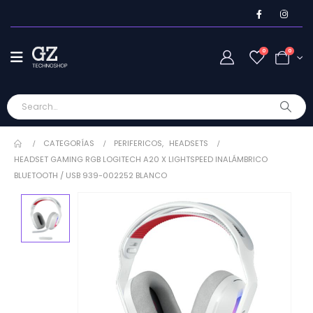
0
0
CATEGORÍAS
PERIFERICOS
,
HEADSETS
HEADSET GAMING RGB LOGITECH A20 X LIGHTSPEED INALÁMBRICO
BLUETOOTH / USB 939-002252 BLANCO