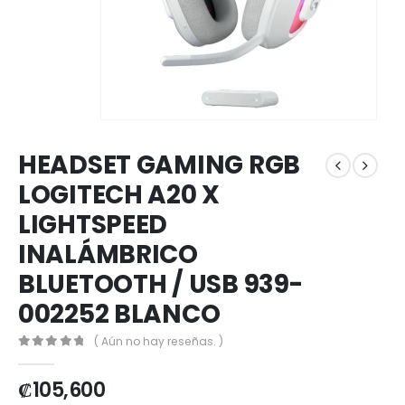
HEADSET GAMING RGB
LOGITECH A20 X
LIGHTSPEED
INALÁMBRICO
BLUETOOTH / USB 939-
002252 BLANCO
( Aún no hay reseñas. )
0
out of 5
₡
105,600