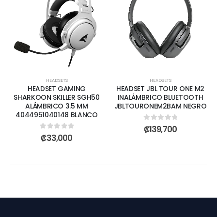
HEADSETS
HEADSETS
HEADSET GAMING
HEADSET JBL TOUR ONE M2
SHARKOON SKILLER SGH50
INALÁMBRICO BLUETOOTH
ALÁMBRICO 3.5 MM
JBLTOURONEM2BAM NEGRO
4044951040148 BLANCO
0
out of 5
₡
139,700
0
out of 5
₡
33,000