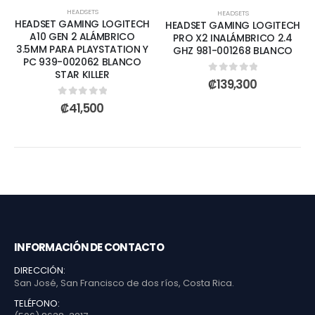
HEADSETS
HEADSETS
HEADSET GAMING LOGITECH
HEADSET GAMING LOGITECH
A10 GEN 2 ALÁMBRICO
PRO X2 INALÁMBRICO 2.4
3.5MM PARA PLAYSTATION Y
GHZ 981-001268 BLANCO
PC 939-002062 BLANCO
STAR KILLER
0
out of 5
₡
139,300
0
out of 5
₡
41,500
INFORMACIÓN DE CONTACTO
DIRECCIÓN:
San José, San Francisco de dos ríos, Costa Rica.
TELÉFONO: