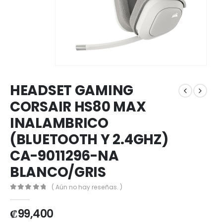
HEADSET GAMING
CORSAIR HS80 MAX
INALAMBRICO
(BLUETOOTH Y 2.4GHZ)
CA-9011296-NA
BLANCO/GRIS
( Aún no hay reseñas. )
0
out of 5
₡
99,400