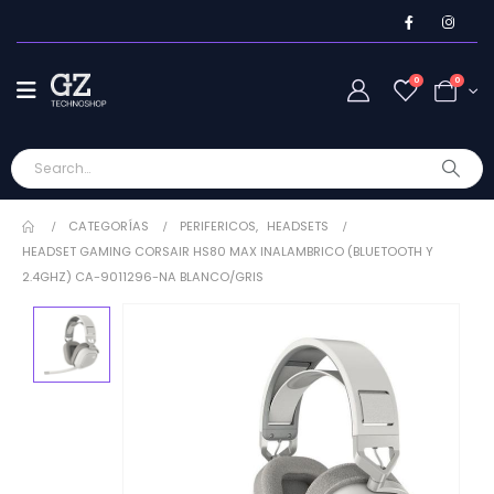
0
0
CATEGORÍAS
PERIFERICOS
,
HEADSETS
HEADSET GAMING CORSAIR HS80 MAX INALAMBRICO (BLUETOOTH Y
2.4GHZ) CA-9011296-NA BLANCO/GRIS