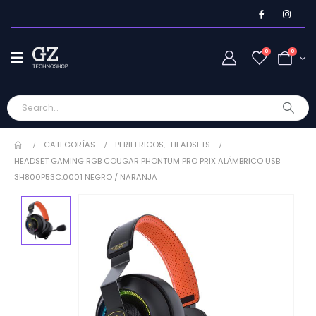
0
0
CATEGORÍAS
PERIFERICOS
,
HEADSETS
HEADSET GAMING RGB COUGAR PHONTUM PRO PRIX ALÁMBRICO USB
3H800P53C.0001 NEGRO / NARANJA