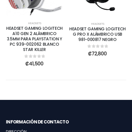
HEADSETS
HEADSETS
HEADSET GAMING LOGITECH
HEADSET GAMING LOGITECH
A10 GEN 2 ALÁMBRICO
G PRO X ALÁMBRICO USB
3.5MM PARA PLAYSTATION Y
981-000817 NEGRO
PC 939-002062 BLANCO
STAR KILLER
0
out of 5
₡
72,800
0
out of 5
₡
41,500
INFORMACIÓN DE CONTACTO
DIRECCIÓN: