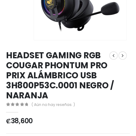
HEADSET GAMING RGB
COUGAR PHONTUM PRO
PRIX ALÁMBRICO USB
3H800P53C.0001 NEGRO /
NARANJA
( Aún no hay reseñas. )
0
out of 5
₡
38,600