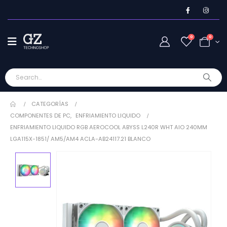
0
0
CATEGORÍAS
COMPONENTES DE PC
,
ENFRIAMIENTO LIQUIDO
ENFRIAMIENTO LIQUIDO RGB AEROCOOL ABYSS L240R WHT AIO 240MM
LGA115X-1851/ AM5/AM4 ACLA-AB24117.21 BLANCO