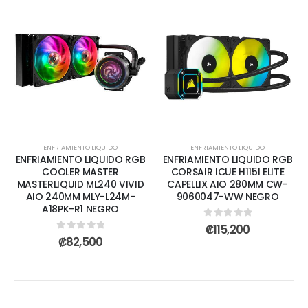
ENFRIAMIENTO LIQUIDO
ENFRIAMIENTO LIQUIDO
ENFRIAMIENTO LIQUIDO RGB
ENFRIAMIENTO LIQUIDO RGB
COOLER MASTER
CORSAIR ICUE H115I ELITE
MASTERLIQUID ML240 VIVID
CAPELLIX AIO 280MM CW-
AIO 240MM MLY-L24M-
9060047-WW NEGRO
A18PK-R1 NEGRO
0
out of 5
₡
115,200
0
out of 5
₡
82,500