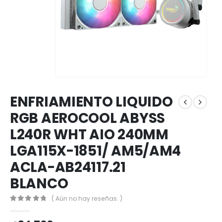
ENFRIAMIENTO LIQUIDO
RGB AEROCOOL ABYSS
L240R WHT AIO 240MM
LGA115X-1851/ AM5/AM4
ACLA-AB24117.21
BLANCO
( Aún no hay reseñas. )
0
out of 5