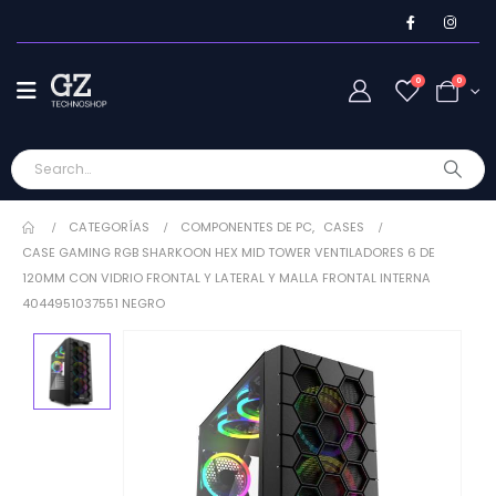
0
0
CATEGORÍAS
COMPONENTES DE PC
,
CASES
CASE GAMING RGB SHARKOON HEX MID TOWER VENTILADORES 6 DE
120MM CON VIDRIO FRONTAL Y LATERAL Y MALLA FRONTAL INTERNA
4044951037551 NEGRO