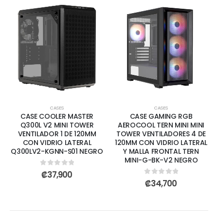
CASES
CASES
CASE COOLER MASTER
CASE GAMING RGB
Q300L V2 MINI TOWER
AEROCOOL TERN MINI MINI
VENTILADOR 1 DE 120MM
TOWER VENTILADORES 4 DE
CON VIDRIO LATERAL
120MM CON VIDRIO LATERAL
Q300LV2-KGNN-S01 NEGRO
Y MALLA FRONTAL TERN
MINI-G-BK-V2 NEGRO
0
out of 5
₡
37,900
0
out of 5
₡
34,700