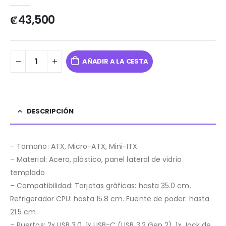
0
out of 5
₡
43,500
AÑADIR A LA CESTA
DESCRIPCIÓN
– Tamaño: ATX, Micro-ATX, Mini-ITX
– Material: Acero, plástico, panel lateral de vidrio
templado
– Compatibilidad: Tarjetas gráficas: hasta 35.0 cm.
Refrigerador CPU: hasta 15.8 cm. Fuente de poder: hasta
21.5 cm
– Puertos: 2x USB 3.0. 1x USB-C (USB 3.2 Gen 2). 1x Jack de