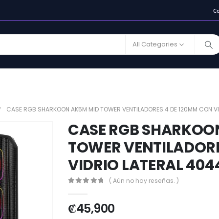
C
All Categories
CASE RGB SHARKOON AK5M MID TOWER VENTILADORES 4 DE 120MM CON VI
CASE RGB SHARKOO
TOWER VENTILADORE
VIDRIO LATERAL 404
( Aún no hay reseñas. )
0
out of 5
₡
45,900