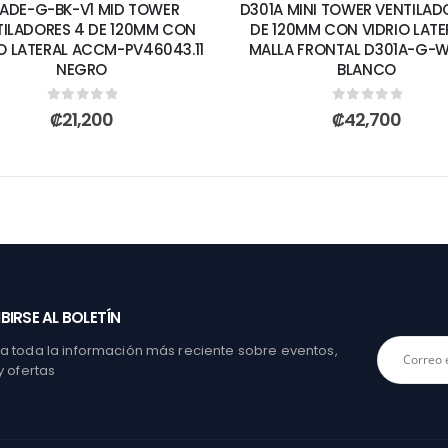
LADE-G-BK-V1 MID TOWER
D301A MINI TOWER VENTILAD
TILADORES 4 DE 120MM CON
DE 120MM CON VIDRIO LATE
O LATERAL ACCM-PV46043.11
MALLA FRONTAL D301A-G-
NEGRO
BLANCO
0
out of 5
0
out of 5
₡
21,200
₡
42,700
BIRSE AL BOLETÍN
 toda la información más reciente sobre eventos,
y ofertas