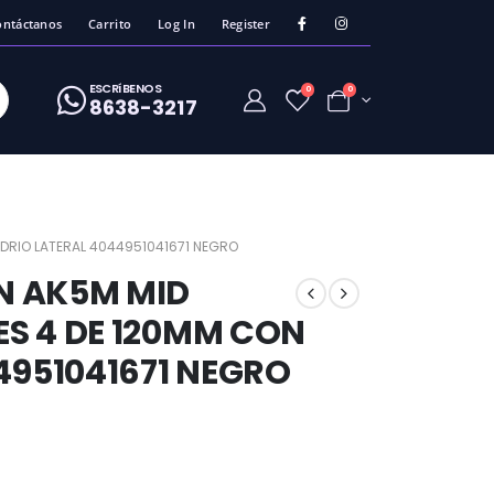
ontáctanos
Carrito
Log In
Register
ESCRíBENOS
0
0
8638-3217
DRIO LATERAL 4044951041671 NEGRO
N AK5M MID
S 4 DE 120MM CON
4951041671 NEGRO