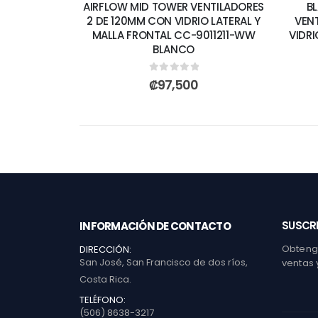
AIRFLOW MID TOWER VENTILADORES
B
2 DE 120MM CON VIDRIO LATERAL Y
VEN
MALLA FRONTAL CC-9011211-WW
VIDRI
BLANCO
0
out of 5
₡
97,500
SUSCRI
INFORMACIÓN DE CONTACTO
Obtenga
DIRECCIÓN:
San José, San Francisco de dos ríos,
ventas 
Costa Rica.
TELÉFONO:
(506) 8638-3217