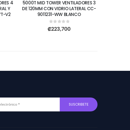
ORES 4
5000T MID TOWER VENTILADORES 3
RAL Y
DE 120MM CON VIDRIO LATERAL CC-
WT-V2
9011231-WW BLANCO
0
out of 5
₡
223,700