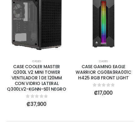
CASES
CASES
CASE COOLER MASTER
CASE GAMING EAGLE
Q300L V2 MINI TOWER
WARRIOR CG08A9RA001C
VENTILADOR 1 DE 120MM
H425 RGB FRONT LIGHT
CON VIDRIO LATERAL
Q300LV2-KGNN-S01 NEGRO
0
out of 5
₡
17,000
0
out of 5
₡
37,900