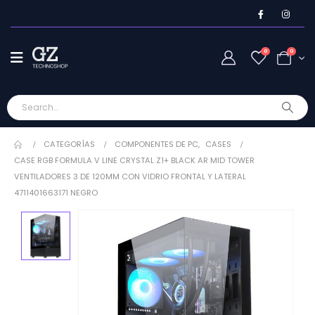
0
0
CATEGORÍAS
COMPONENTES DE PC
,
CASES
CASE RGB FORMULA V LINE CRYSTAL Z1+ BLACK AR MID TOWER
VENTILADORES 3 DE 120MM CON VIDRIO FRONTAL Y LATERAL
4711401663171 NEGRO