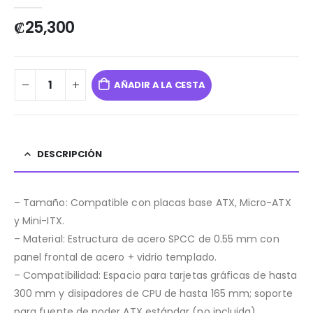
0
out of 5
₡
25,300
AÑADIR A LA CESTA
DESCRIPCIÓN
– Tamaño: Compatible con placas base ATX, Micro-ATX
y Mini-ITX.
– Material: Estructura de acero SPCC de 0.55 mm con
panel frontal de acero + vidrio templado.
– Compatibilidad: Espacio para tarjetas gráficas de hasta
300 mm y disipadores de CPU de hasta 165 mm; soporte
para fuente de poder ATX estándar (no incluida).