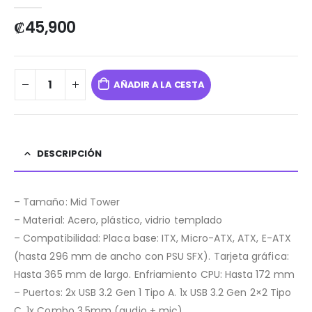
0
out of 5
₡
45,900
AÑADIR A LA CESTA
DESCRIPCIÓN
– Tamaño: Mid Tower
– Material: Acero, plástico, vidrio templado
– Compatibilidad: Placa base: ITX, Micro-ATX, ATX, E-ATX
(hasta 296 mm de ancho con PSU SFX). Tarjeta gráfica:
Hasta 365 mm de largo. Enfriamiento CPU: Hasta 172 mm
– Puertos: 2x USB 3.2 Gen 1 Tipo A. 1x USB 3.2 Gen 2×2 Tipo
C. 1x Combo 3.5mm (audio + mic)