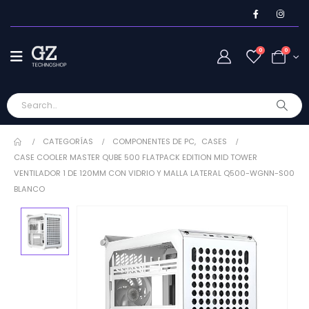
0
0
CATEGORÍAS
COMPONENTES DE PC
,
CASES
CASE COOLER MASTER QUBE 500 FLATPACK EDITION MID TOWER
VENTILADOR 1 DE 120MM CON VIDRIO Y MALLA LATERAL Q500-WGNN-S00
BLANCO