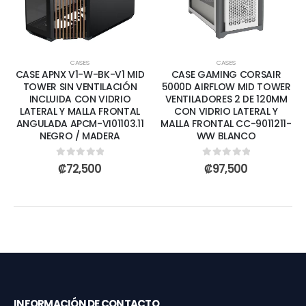
CASES
CASES
CASE APNX V1-W-BK-V1 MID
CASE GAMING CORSAIR
TOWER SIN VENTILACIÓN
5000D AIRFLOW MID TOWER
INCLUIDA CON VIDRIO
VENTILADORES 2 DE 120MM
LATERAL Y MALLA FRONTAL
CON VIDRIO LATERAL Y
ANGULADA APCM-VI01103.11
MALLA FRONTAL CC-9011211-
NEGRO / MADERA
WW BLANCO
0
out of 5
0
out of 5
₡
72,500
₡
97,500
INFORMACIÓN DE CONTACTO