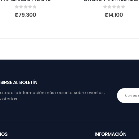
0
out of 5
0
out of 5
₡
79,300
₡
14,100
BIRSE AL BOLETÍN
 toda la información más reciente sobre eventos,
y ofertas
IOS
INFORMACIÓN