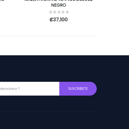
NEGRO
0
out of 5
₡
37,100