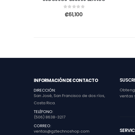
0
out of 5
₡
61,100
SUSCRI
INFORMACIÓN DE CONTACTO
Obtenga
DIRECCIÓN:
San José, San Francisco de dos ríos,
ventas 
Costa Rica.
TELÉFONO:
(506) 8638-3217
CORREO:
SERVIC
ventas@gztechnoshop.com