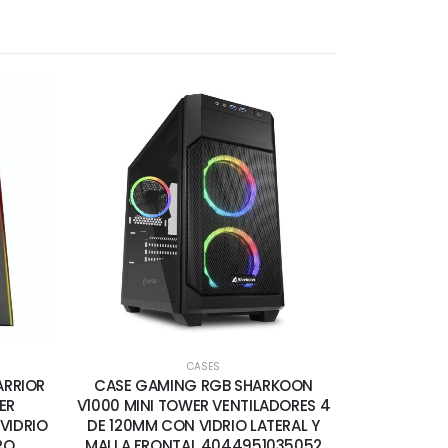
CASES
ARRIOR
CASE GAMING RGB SHARKOON
ER
V1000 MINI TOWER VENTILADORES 4
VIDRIO
DE 120MM CON VIDRIO LATERAL Y
RO
MALLA FRONTAL 4044951035052