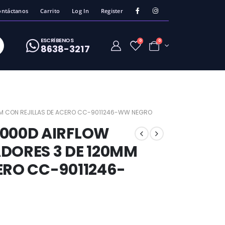
ontáctanos
Carrito
Log In
Register
ESCRíBENOS
0
0
8638-3217
MM CON REJILLAS DE ACERO CC-9011246-WW NEGRO
2000D AIRFLOW
DORES 3 DE 120MM
ERO CC-9011246-