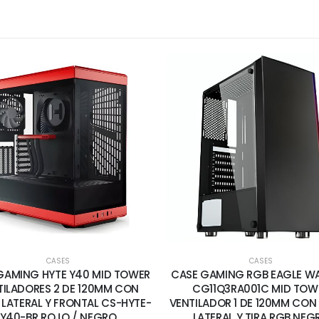
CASES
CASES
GAMING HYTE Y40 MID TOWER
CASE GAMING RGB EAGLE W
TILADORES 2 DE 120MM CON
CG11Q3RA001C MID TOW
 LATERAL Y FRONTAL CS-HYTE-
VENTILADOR 1 DE 120MM CON 
Y40-BR ROJO / NEGRO
LATERAL Y TIRA RGB NEG