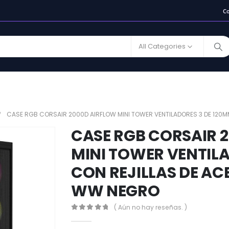
C
All Categories
CASE RGB CORSAIR 2000D AIRFLOW MINI TOWER VENTILADORES 3 DE 120
CASE RGB CORSAIR 
MINI TOWER VENTILA
CON REJILLAS DE AC
WW NEGRO
( Aún no hay reseñas. )
0
out of 5