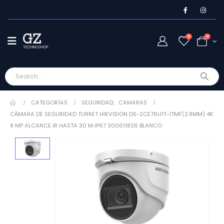
0
0
CATEGORÍAS
SEGURIDAD
,
CAMARAS
CÁMARA DE SEGURIDAD TURRET HIKVISION DS-2CE76U1T-ITMF(2.8MM) 4K
8 MP ALCANCE IR HASTA 30 M IP67 300611826 BLANCO