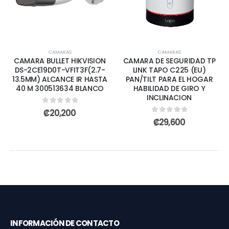
CAMARAS
CAMARAS
CAMARA BULLET HIKVISION
CAMARA DE SEGURIDAD TP
DS-2CE19D0T-VFIT3F(2.7-
LINK TAPO C225 (EU)
13.5MM) ALCANCE IR HASTA
PAN/TILT PARA EL HOGAR
40 M 300513634 BLANCO
HABILIDAD DE GIRO Y
INCLINACION
0
out of 5
₡
20,200
0
out of 5
₡
29,600
INFORMACIÓN DE CONTACTO