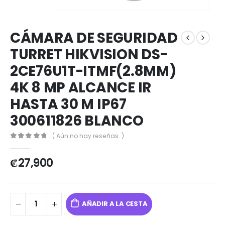
CÁMARA DE SEGURIDAD
TURRET HIKVISION DS-
2CE76U1T-ITMF(2.8MM)
4K 8 MP ALCANCE IR
HASTA 30 M IP67
300611826 BLANCO
( Aún no hay reseñas. )
0
out of 5
₡
27,900
AÑADIR A LA CESTA