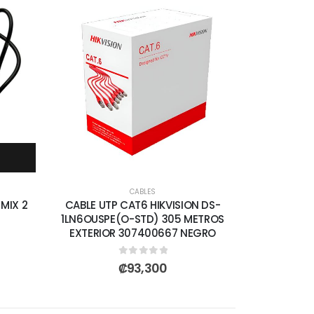
CABLES
 MIX 2
CABLE UTP CAT6 HIKVISION DS-
1LN6OUSPE(O-STD) 305 METROS
EXTERIOR 307400667 NEGRO
0
out of 5
₡
93,300