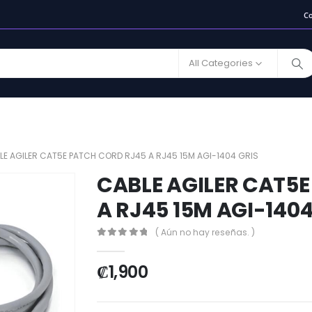
C
All Categories
LE AGILER CAT5E PATCH CORD RJ45 A RJ45 15M AGI-1404 GRIS
CABLE AGILER CAT5
A RJ45 15M AGI-1404
( Aún no hay reseñas. )
0
out of 5
₡
1,900