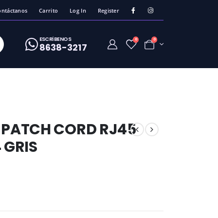
ontáctanos
Carrito
Log In
Register
ESCRíBENOS
0
0
8638-3217
E PATCH CORD RJ45
 GRIS