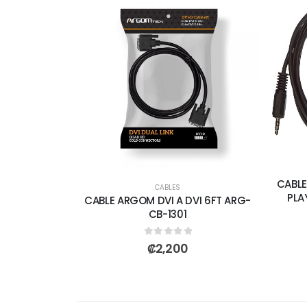
CABLE
CABLES
PLA
CABLE ARGOM DVI A DVI 6FT ARG-
CB-1301
0
out of 5
₡
2,200