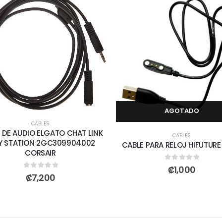
AGOTADO
CABLES
 DE AUDIO ELGATO CHAT LINK
CABLES
Y STATION 2GC309904002
CABLE PARA RELOJ HIFUTURE
CORSAIR
0
out of 5
₡
1,000
0
out of 5
₡
7,200