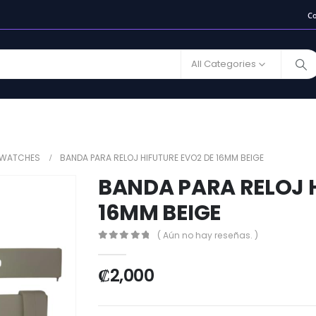
C
All Categories
 WATCHES
BANDA PARA RELOJ HIFUTURE EVO2 DE 16MM BEIGE
BANDA PARA RELOJ 
16MM BEIGE
( Aún no hay reseñas. )
0
out of 5
₡
2,000