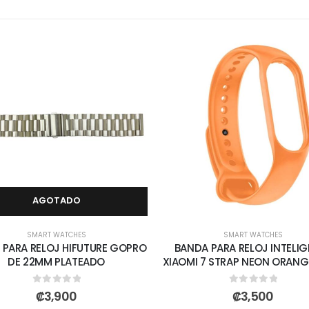
AGOTADO
SMART WATCHES
SMART WATCHES
 PARA RELOJ HIFUTURE GOPRO
BANDA PARA RELOJ INTELIG
DE 22MM PLATEADO
XIAOMI 7 STRAP NEON ORANG
0
out of 5
0
out of 5
₡
3,900
₡
3,500