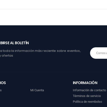
BIRSE AL BOLETÍN
 toda la información más reciente sobre eventos,
y ofertas
IOS
INFORMACIÓN
os
Mi Cuenta
Información de contacto
Términos de servicio
Política de reembolso