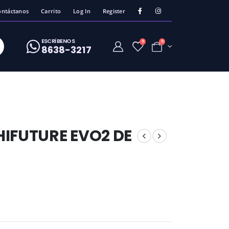
ontáctanos
Carrito
Log In
Register
ESCRíBENOS
0
0
8638-3217
HIFUTURE EVO2 DE