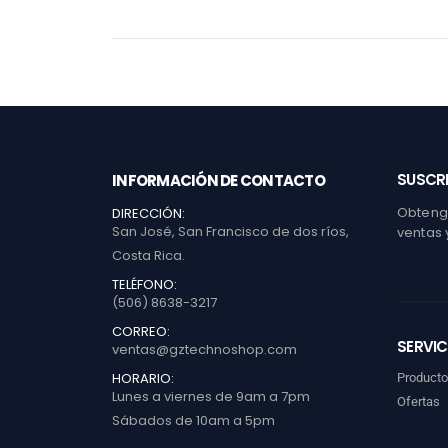
SUSCRI
INFORMACIÓN DE CONTACTO
Obtenga
DIRECCIÓN:
San José, San Francisco de dos ríos,
ventas 
Costa Rica.
TELÉFONO:
(506) 8638-3217
CORREO:
SERVIC
ventas@gztechnoshop.com
HORARIO:
Product
Lunes a viernes de 9am a 7pm
Ofertas
Sábados de 10am a 5pm