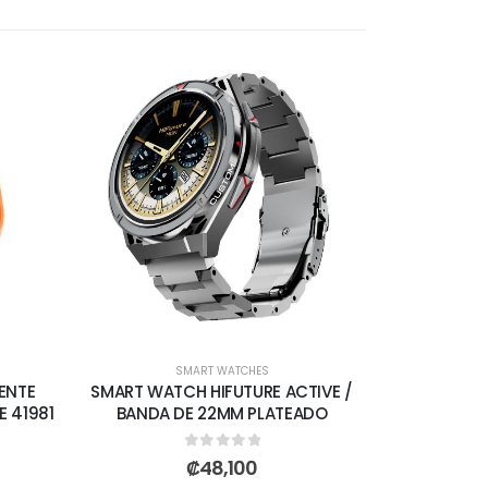
SMART WATCHES
ENTE
SMART WATCH HIFUTURE ACTIVE /
E 41981
BANDA DE 22MM PLATEADO
0
out of 5
₡
48,100