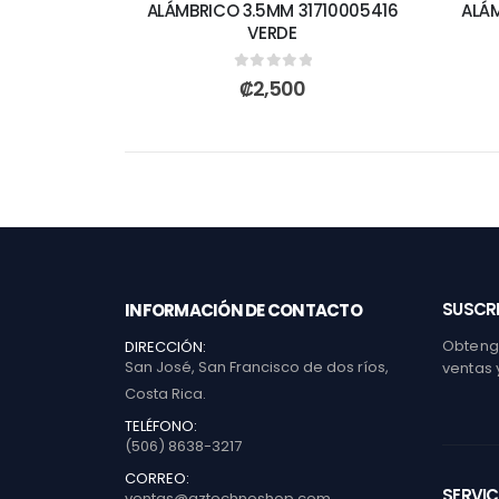
ALÁMBRICO 3.5MM 31710005416
ALÁ
VERDE
0
out of 5
₡
2,500
SUSCRI
INFORMACIÓN DE CONTACTO
Obtenga
DIRECCIÓN:
San José, San Francisco de dos ríos,
ventas 
Costa Rica.
TELÉFONO:
(506) 8638-3217
CORREO:
SERVIC
ventas@gztechnoshop.com