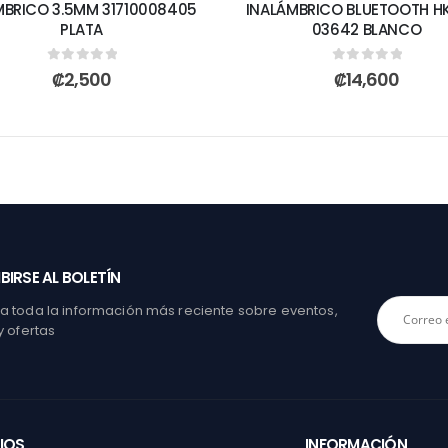
MBRICO 3.5MM 31710008405
INALÁMBRICO BLUETOOTH H
PLATA
03642 BLANCO
0
out of 5
0
out of 5
₡
2,500
₡
14,600
BIRSE AL BOLETÍN
 toda la información más reciente sobre eventos,
y ofertas
IOS
INFORMACIÓN