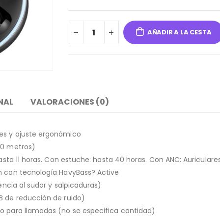
AÑADIR A LA CESTA
NAL
VALORACIONES (0)
les y ajuste ergonómico
10 metros)
hasta 11 horas. Con estuche: hasta 40 horas. Con ANC: Auriculare
mm con tecnología HavyBass? Active
tencia al sudor y salpicaduras)
B de reducción de ruido)
do para llamadas (no se especifica cantidad)