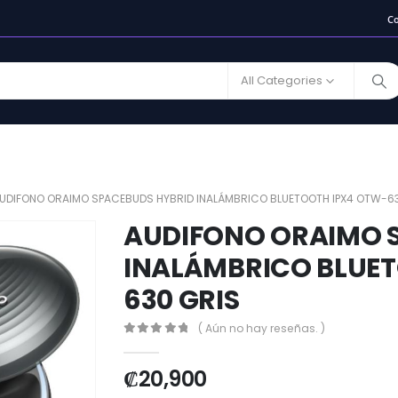
C
All Categories
UDIFONO ORAIMO SPACEBUDS HYBRID INALÁMBRICO BLUETOOTH IPX4 OTW-6
AUDIFONO ORAIMO 
INALÁMBRICO BLUE
630 GRIS
( Aún no hay reseñas. )
0
out of 5
₡
20,900