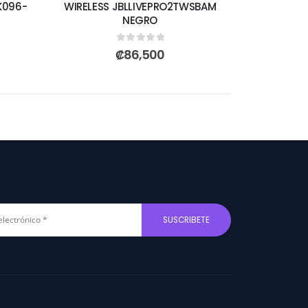
K096-
WIRELESS JBLLIVEPRO2TWSBAM
NEGRO
0
out of 5
₡
86,500