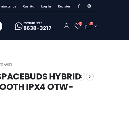
ontáctanos
Carrito
Log In
Register
ESCRíBENOS
0
0
8638-3217
30 GRIS
SPACEBUDS HYBRID
TOOTH IPX4 OTW-