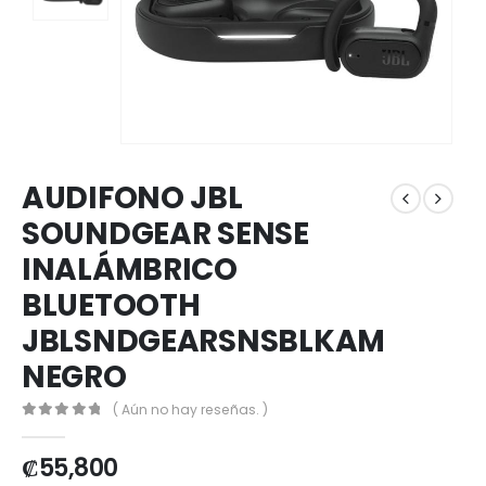
AUDIFONO JBL
SOUNDGEAR SENSE
INALÁMBRICO
BLUETOOTH
JBLSNDGEARSNSBLKAM
NEGRO
( Aún no hay reseñas. )
0
out of 5
₡
55,800