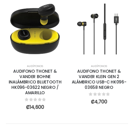
AUDÍFONOS
AUDÍFONOS
AUDIFONO THONET &
AUDIFONO THONET &
VANDER BOHNE
VANDER KLEIN GEN 2
INALÁMBRICO BLUETOOTH
ALÁMBRICO USB-C HK096-
HK096-03622 NEGRO /
03658 NEGRO
AMARILLO
0
out of 5
₡
4,700
0
out of 5
₡
14,600