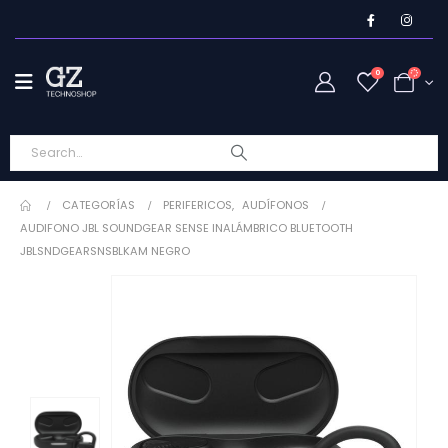
0
CATEGORÍAS
PERIFERICOS
,
AUDÍFONOS
AUDIFONO JBL SOUNDGEAR SENSE INALÁMBRICO BLUETOOTH
JBLSNDGEARSNSBLKAM NEGRO