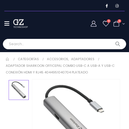
0
0
CATEGORÍAS
ACCESORIOS
,
ADAPTADORES
ADAPTADOR SHARKOON OFFICEPAL COMBO USB-C A USB-A Y USB-C
CONEXIÓN HDMI Y RJ45 4044951040704 PLATEADO