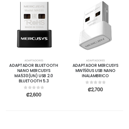
ADAPTADORES
ADAPTADORES
ADAPTADOR BLUETOOTH
ADAPTADOR MERCUSYS
NANO MERCUSYS
MW150US USB NANO
MA530(UN) USB 2.0
INALAMBRICO
BLUETOOTH 5.3
0
out of 5
₡
2,700
0
out of 5
₡
2,600