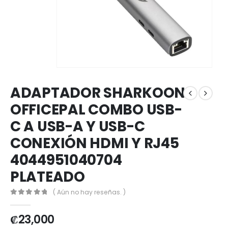
ADAPTADOR SHARKOON
OFFICEPAL COMBO USB-
C A USB-A Y USB-C
CONEXIÓN HDMI Y RJ45
4044951040704
PLATEADO
( Aún no hay reseñas. )
0
out of 5
₡
23,000