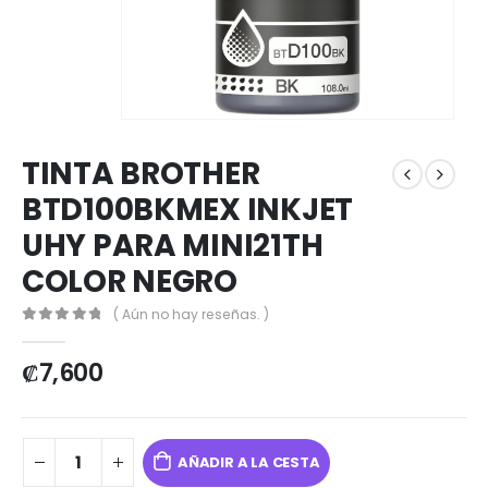
TINTA BROTHER
BTD100BKMEX INKJET
UHY PARA MINI21TH
COLOR NEGRO
( Aún no hay reseñas. )
0
out of 5
₡
7,600
AÑADIR A LA CESTA