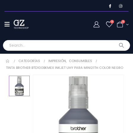
0
0
CATEGORÍAS
IMPRESIÓN
,
CONSUMIBLES
TINTA BROTHER BTD100BKMEX INKJET UHY PARA MINI21TH COLOR NEGRO