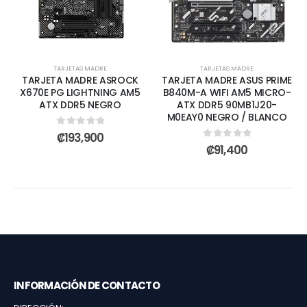
TARJETAS MADRE
TARJETAS MADRE
TARJETA MADRE ASROCK
TARJETA MADRE ASUS PRIME
X670E PG LIGHTNING AM5
B840M-A WIFI AM5 MICRO-
ATX DDR5 NEGRO
ATX DDR5 90MB1J20-
M0EAY0 NEGRO / BLANCO
0
out of 5
₡
193,900
0
out of 5
₡
91,400
INFORMACIÓN DE CONTACTO