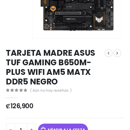
TARJETA MADRE ASUS
TUF GAMING B650M-
PLUS WIFI AM5 MATX
DDR5 NEGRO
( Aún no hay reseñas. )
0
out of 5
₡
126,900
AÑADIR A LA CESTA