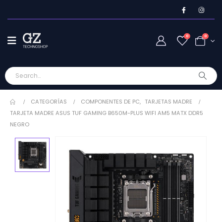
0
0
CATEGORÍAS
COMPONENTES DE PC
,
TARJETAS MADRE
TARJETA MADRE ASUS TUF GAMING B650M-PLUS WIFI AM5 MATX DDR5
NEGRO