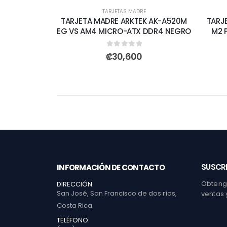
TARJETAS MADRE
TARJETA MADRE ARKTEK AK-A520M
TARJ
EG VS AM4 MICRO-ATX DDR4 NEGRO
M2 
0
out of 5
₡
30,600
SUSCRI
INFORMACIÓN DE CONTACTO
Obtenga
DIRECCIÓN:
San José, San Francisco de dos ríos,
ventas 
Costa Rica.
TELÉFONO: