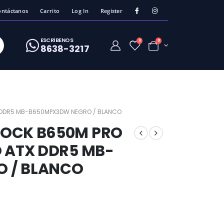
ontáctanos
Carrito
Log In
Register
ESCRíBENOS
0
0
8638-3217
X DDR5 MB-B650MPX3DW NEGRO / BLANCO
ROCK B650M PRO
O ATX DDR5 MB-
 / BLANCO