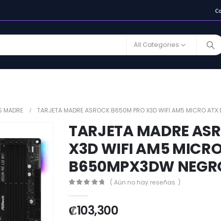
C
All Categories
S MADRE
TARJETA MADRE ASROCK B650M PRO X3D WIFI AM5 MICRO AT
TARJETA MADRE AS
X3D WIFI AM5 MICR
B650MPX3DW NEGRO
( Aún no hay reseñas. )
0
out of 5
₡
103,300