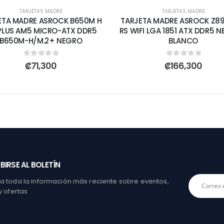
TARJETAS MADRE
TARJETAS MADRE
ETA MADRE ASROCK B650M H
TARJETA MADRE ASROCK Z8
PLUS AM5 MICRO-ATX DDR5
RS WIFI LGA 1851 ATX DDR5 N
B650M-H/M.2+ NEGRO
BLANCO
0
out of 5
0
out of 5
₡
71,300
₡
166,300
BIRSE AL BOLETÍN
 toda la información más reciente sobre eventos,
y ofertas