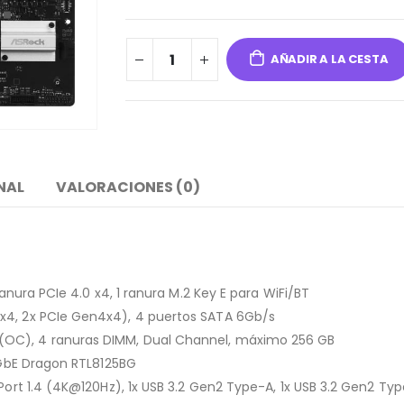
AÑADIR A LA CESTA
NAL
VALORACIONES (0)
ranura PCIe 4.0 x4, 1 ranura M.2 Key E para WiFi/BT
x4, 2x PCIe Gen4x4), 4 puertos SATA 6Gb/s
(OC), 4 ranuras DIMM, Dual Channel, máximo 256 GB
5 GbE Dragon RTL8125BG
Port 1.4 (4K@120Hz), 1x USB 3.2 Gen2 Type-A, 1x USB 3.2 Gen2 Typ