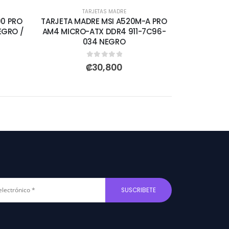
TARJETAS MADRE
90 PRO
TARJETA MADRE MSI A520M-A PRO
EGRO /
AM4 MICRO-ATX DDR4 911-7C96-
034 NEGRO
0
out of 5
₡
30,800