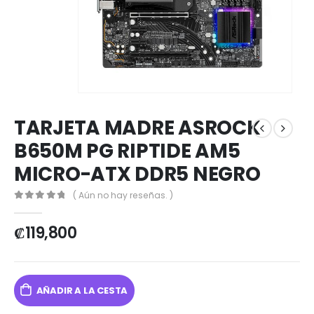
TARJETA MADRE ASROCK
B650M PG RIPTIDE AM5
MICRO-ATX DDR5 NEGRO
( Aún no hay reseñas. )
0
out of 5
₡
119,800
AÑADIR A LA CESTA