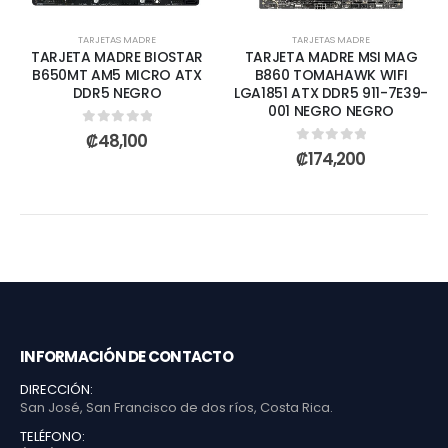
TARJETAS MADRE
TARJETAS MADRE
TARJETA MADRE BIOSTAR
TARJETA MADRE MSI MAG
B650MT AM5 MICRO ATX
B860 TOMAHAWK WIFI
DDR5 NEGRO
LGA1851 ATX DDR5 911-7E39-
001 NEGRO NEGRO
0
out of 5
₡
48,100
0
out of 5
₡
174,200
INFORMACIÓN DE CONTACTO
DIRECCIÓN:
San José, San Francisco de dos ríos, Costa Rica.
TELÉFONO: