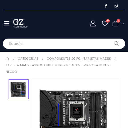
0
0
CATEGORÍAS
COMPONENTES DE PC
,
TARJETAS MADRE
TARJETA MADRE ASROCK B650M PG RIPTIDE AM5 MICRO-ATX DDR5
NEGRO