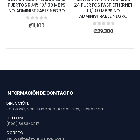
PUERTOS RJ45 10/100 MBPS
24 PUERTOS FAST ETHERNET
NO ADMINISTRABLE NEGRO
10/100 MBPS NO
ADMINISTRABLE NEGRO
0
out of 5
₡
11,100
0
out of 5
₡
29,300
INFORMACIÓN DE CONTACTO
DIRECCIÓN:
San José, San Francisco de dos ríos, Costa Rica.
TELÉFONO:
(506) 8638-3217
CORREO:
ventas@gztechnoshop.com