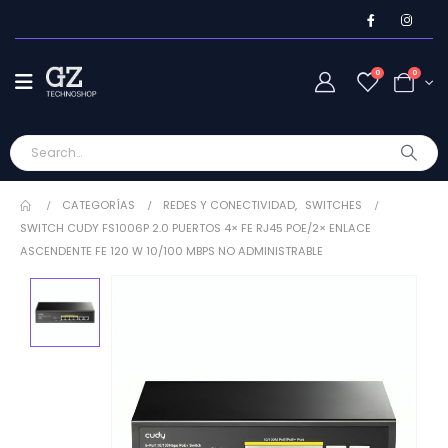
0
0
CATEGORÍAS
REDES Y CONECTIVIDAD
,
SWITCHES
SWITCH CUDY FS1006P 2.0 PUERTOS 4× FE RJ45 POE/2× ENLACE
ASCENDENTE FE 120 W 10/100 MBPS NO ADMINISTRABLE