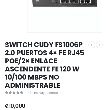
SWITCH CUDY FS1006P
2.0 PUERTOS 4× FE RJ45
POE/2× ENLACE
ASCENDENTE FE 120 W
10/100 MBPS NO
ADMINISTRABLE
( Aún no hay reseñas. )
0
out of 5
₡
10,000