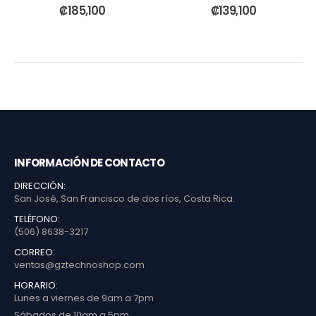
0
out of 5
0
out of 5
₡
185,100
₡
139,100
INFORMACIÓN DE CONTACTO
DIRECCIÓN:
San José, San Francisco de dos ríos, Costa Rica.
TELÉFONO:
(506) 8638-3217
CORREO:
ventas@gztechnoshop.com
HORARIO:
Lunes a viernes de 9am a 7pm
Sábados de 10am a 5pm