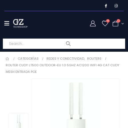
0
CATEGORÍAS
REDES Y CONECTIVIDAD
,
ROUTERS
ROUTER CUDY LT500 OUTDOOR-EU 1.0 5GHZ AC1200 WIFI 4G CAT CUDY
MESH ENTRADA POE