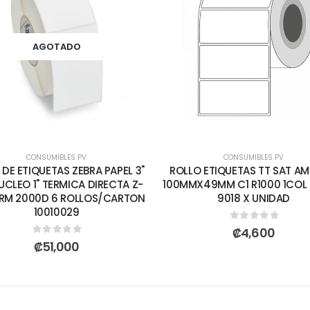
AGOTADO
CONSUMIBLES PV
CONSUMIBLES PV
 DE ETIQUETAS ZEBRA PAPEL 3"
ROLLO ETIQUETAS TT SAT AM
NUCLEO 1" TERMICA DIRECTA Z-
100MMX49MM C1 R1000 1COL 
RM 2000D 6 ROLLOS/CARTON
9018 X UNIDAD
10010029
0
out of 5
₡
4,600
0
out of 5
₡
51,000