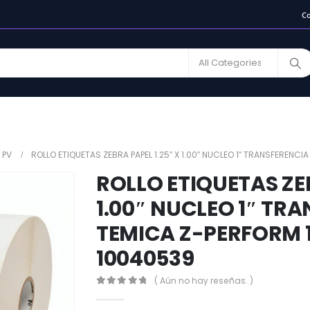
C
 PV
ROLLO ETIQUETAS ZEBRA PAPEL 1.25″ X 1.00″ NUCLEO 1″ TRANSFERENCI
ROLLO ETIQUETAS ZEB
1.00″ NUCLEO 1″ TR
TEMICA Z-PERFORM 15
10040539
( Aún no hay reseñas. )
0
out of 5