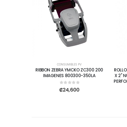
CONSUMIBLES PV
RIBBON ZEBRA YMCKO ZC300 200
ROLLO
IMAGENES 800300-350LA
X 2" 
PERFO
0
out of 5
₡
24,600