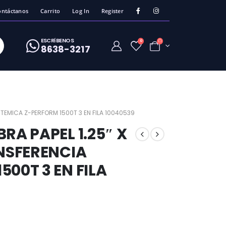
ontáctanos
Carrito
Log In
Register
ESCRíBENOS
0
8638-3217
A TEMICA Z-PERFORM 1500T 3 EN FILA 10040539
RA PAPEL 1.25″ X
ANSFERENCIA
00T 3 EN FILA