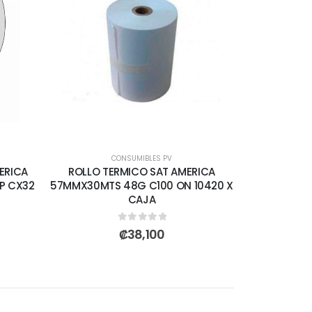
CONSUMIBLES PV
ERICA
ROLLO TERMICO SAT AMERICA
P CX32
57MMX30MTS 48G C100 ON 10420 X
CAJA
0
out of 5
₡
38,100