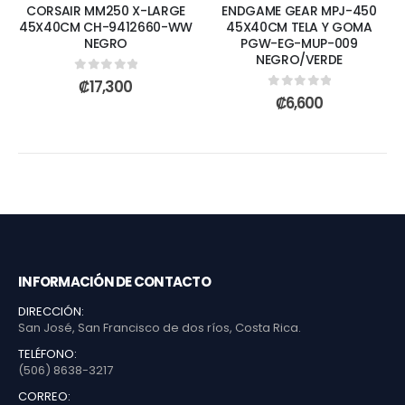
CORSAIR MM250 X-LARGE
ENDGAME GEAR MPJ-450
45X40CM CH-9412660-WW
45X40CM TELA Y GOMA
NEGRO
PGW-EG-MUP-009
NEGRO/VERDE
0
out of 5
₡
17,300
0
out of 5
₡
6,600
INFORMACIÓN DE CONTACTO
DIRECCIÓN:
San José, San Francisco de dos ríos, Costa Rica.
TELÉFONO:
(506) 8638-3217
CORREO: