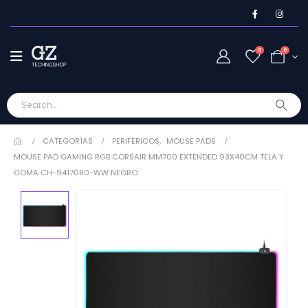
0
0
CATEGORÍAS
PERIFERICOS
,
MOUSE PADS
MOUSE PAD GAMING RGB CORSAIR MM700 EXTENDED 93X40CM TELA Y
GOMA CH-9417080-WW NEGRO