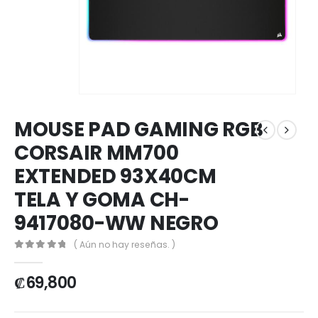
MOUSE PAD GAMING RGB
CORSAIR MM700
EXTENDED 93X40CM
TELA Y GOMA CH-
9417080-WW NEGRO
( Aún no hay reseñas. )
0
out of 5
₡
69,800