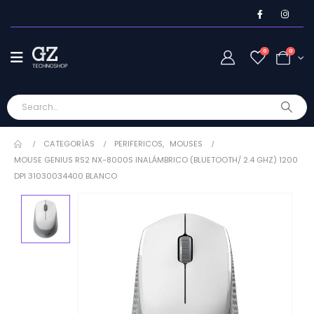
0
0
CATEGORÍAS
PERIFERICOS
,
MOUSES
MOUSE GENIUS RS2 NX-8000S INALÁMBRICO (BLUETOOTH/ 2.4 GHZ) 1200
DPI 31030034400 BLANCO