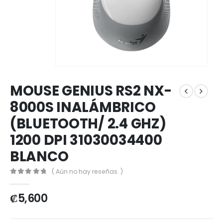
MOUSE GENIUS RS2 NX-
8000S INALÁMBRICO
(BLUETOOTH/ 2.4 GHZ)
1200 DPI 31030034400
BLANCO
( Aún no hay reseñas. )
0
out of 5
₡
5,600