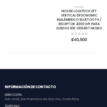
MOUSES
MOUSE LOGITECH LIFT
VERTICAL ERGONOMIC
INALÁMBRICO BLUETOOTH /
RECEPTOR 4000 DPI PARA
ZURDOS 910-006467 NEGRO
0
out of 5
₡
40,500
INFORMACIÓN DE CONTACTO
DIRECCIÓN:
San José, San Francisco de dos ríos, Costa Rica.
TELÉFONO: