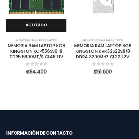
AGOTADO
MEMORIAS RAM PARA LAPTOP
MEMORIAS RAM PARA LAPTOP
MEMORIA RAM LAPTOP 8GB
MEMORIA RAM LAPTOP 8GB
KINGSTON KCP556SS6-8
KINGSTON KVR32S22S8/8
DDR5 5600MT/S CL46 1.1V
DDR4 3200MHZ CL22 1.2V
0
out of 5
0
out of 5
₡
94,400
₡
61,600
INFORMACIÓN DE CONTACTO