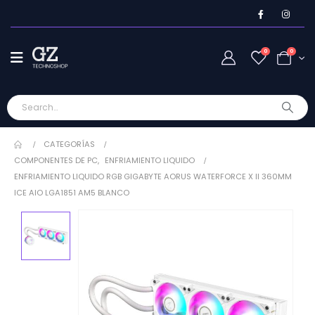
0
0
CATEGORÍAS
COMPONENTES DE PC
,
ENFRIAMIENTO LIQUIDO
ENFRIAMIENTO LIQUIDO RGB GIGABYTE AORUS WATERFORCE X II 360MM
ICE AIO LGA1851 AM5 BLANCO