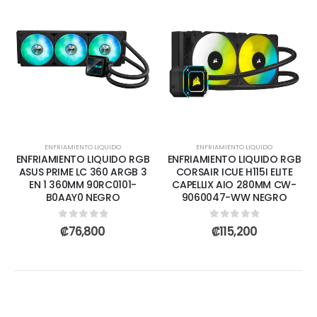
ENFRIAMIENTO LIQUIDO
ENFRIAMIENTO LIQUIDO
ENFRIAMIENTO LIQUIDO RGB
ENFRIAMIENTO LIQUIDO RGB
ASUS PRIME LC 360 ARGB 3
CORSAIR ICUE H115I ELITE
EN 1 360MM 90RC0101-
CAPELLIX AIO 280MM CW-
B0AAY0 NEGRO
9060047-WW NEGRO
0
out of 5
0
out of 5
₡
76,800
₡
115,200