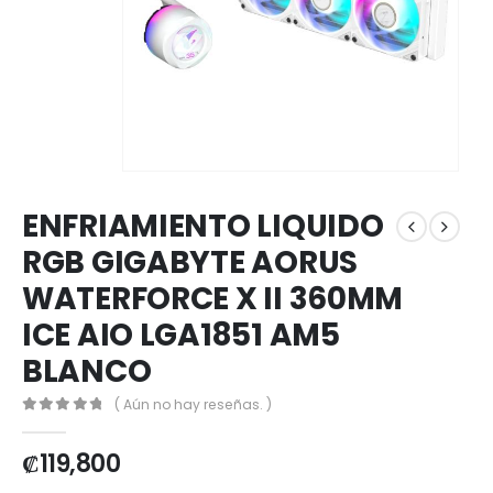
ENFRIAMIENTO LIQUIDO
RGB GIGABYTE AORUS
WATERFORCE X II 360MM
ICE AIO LGA1851 AM5
BLANCO
( Aún no hay reseñas. )
0
out of 5
₡
119,800