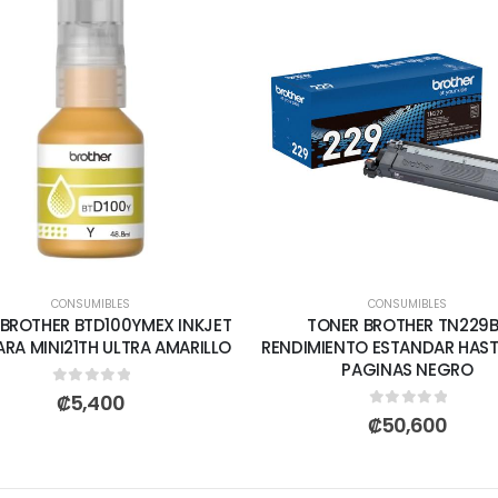
CONSUMIBLES
CONSUMIBLES
 BROTHER BTD100YMEX INKJET
TONER BROTHER TN229
ARA MINI21TH ULTRA AMARILLO
RENDIMIENTO ESTANDAR HAST
PAGINAS NEGRO
0
out of 5
₡
5,400
0
out of 5
₡
50,600