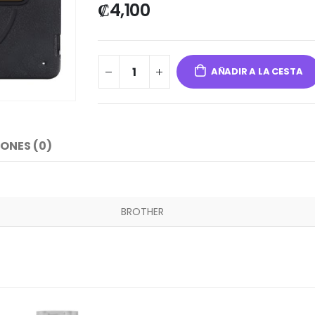
₡
4,100
AÑADIR A LA CESTA
ONES (0)
BROTHER