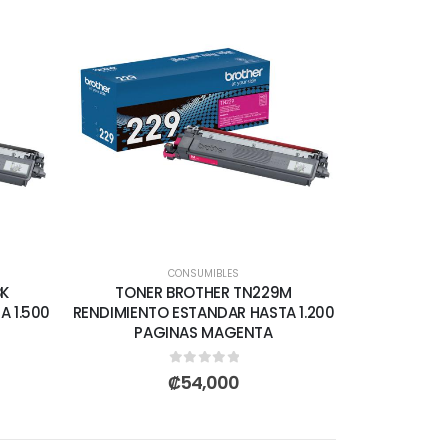
CONSUMIBLES
BK
TONER BROTHER TN229M
A 1.500
RENDIMIENTO ESTANDAR HASTA 1.200
PAGINAS MAGENTA
0
out of 5
₡
54,000