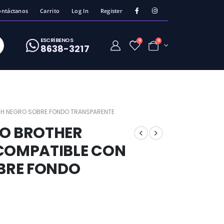
ontáctanos
Carrito
Log In
Register
ESCRíBENOS
0
0
8638-3217
UCH NEGRO SOBRE FONDO TRANSPARENTE
DO BROTHER
 COMPATIBLE CON
BRE FONDO