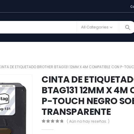
C
All Categories
CINTA DE ETIQUETADO BROTHER BTAG131 12MM X 4M COMPATIBLE CON P-TO
CINTA DE ETIQUETA
BTAG131 12MM X 4M
P-TOUCH NEGRO SO
TRANSPARENTE
( Aún no hay reseñas. )
0
out of 5