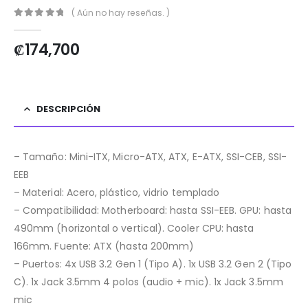
( Aún no hay reseñas. )
0
out of 5
₡
174,700
DESCRIPCIÓN
– Tamaño: Mini-ITX, Micro-ATX, ATX, E-ATX, SSI-CEB, SSI-
EEB
– Material: Acero, plástico, vidrio templado
– Compatibilidad: Motherboard: hasta SSI-EEB. GPU: hasta
490mm (horizontal o vertical). Cooler CPU: hasta
166mm. Fuente: ATX (hasta 200mm)
– Puertos: 4x USB 3.2 Gen 1 (Tipo A). 1x USB 3.2 Gen 2 (Tipo
C). 1x Jack 3.5mm 4 polos (audio + mic). 1x Jack 3.5mm
mic