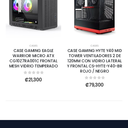
CASES
CASES
CASE GAMING EAGLE
CASE GAMING HYTE Y40 MID
WARRIOR MICRO ATX
TOWER VENTILADORES 2 DE
CG10Z7RA001C FRONTAL
120MM CON VIDRIO LATERAL
MESH VIDRIO TEMPERADO
Y FRONTAL CS-HYTE-Y40-BR
ROJO / NEGRO
0
out of 5
₡
21,300
0
out of 5
₡
79,300