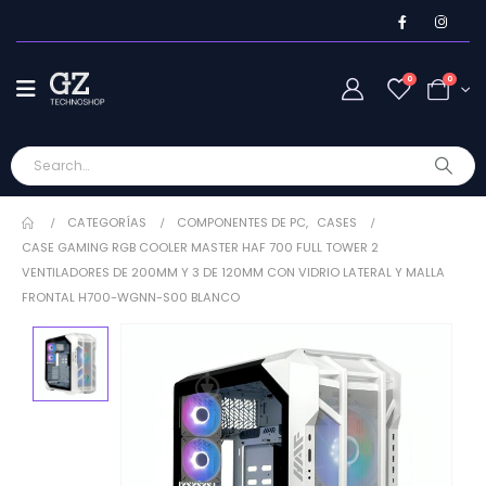
0
0
CATEGORÍAS
COMPONENTES DE PC
,
CASES
CASE GAMING RGB COOLER MASTER HAF 700 FULL TOWER 2
VENTILADORES DE 200MM Y 3 DE 120MM CON VIDRIO LATERAL Y MALLA
FRONTAL H700-WGNN-S00 BLANCO