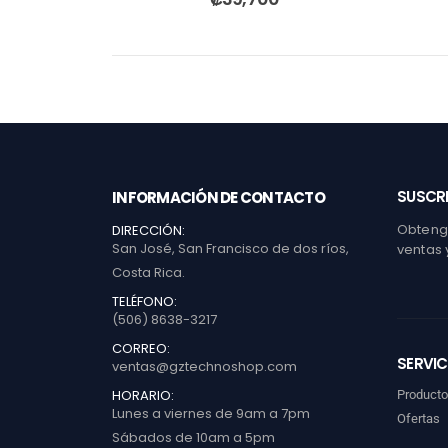
SUSCRI
INFORMACIÓN DE CONTACTO
Obtenga
DIRECCIÓN:
San José, San Francisco de dos ríos,
ventas 
Costa Rica.
TELÉFONO:
(506) 8638-3217
CORREO:
SERVIC
ventas@gztechnoshop.com
HORARIO:
Product
Lunes a viernes de 9am a 7pm
Ofertas
Sábados de 10am a 5pm