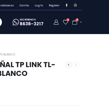
ontáctanos
Carrito
Log In
Register
ESCRíBENOS
0
0
8638-3217
BPS BLANCO
ÑAL TP LINK TL-
BLANCO