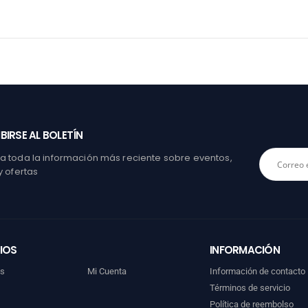
BIRSE AL BOLETÍN
 toda la información más reciente sobre eventos,
y ofertas
IOS
INFORMACIÓN
os
Mi Cuenta
Información de contacto
Términos de servicio
Política de reembolso