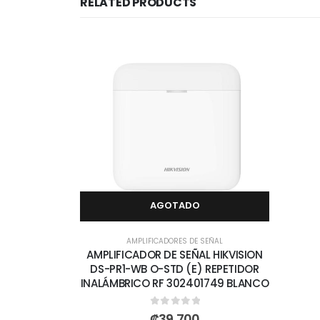
RELATED PRODUCTS
AGOTADO
AMPLIFICADORES DE SEÑAL
AMPLIFICADOR DE SEÑAL HIKVISION
DS-PR1-WB O-STD (E) REPETIDOR
INALÁMBRICO RF 302401749 BLANCO
0
out of 5
₡
39,700