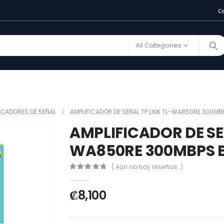
C
All Categories
ICADORES DE SEÑAL
AMPLIFICADOR DE SEÑAL TP LINK TL-WA850RE 300M
AMPLIFICADOR DE SE
WA850RE 300MBPS 
( Aún no hay reseñas. )
0
out of 5
₡
8,100